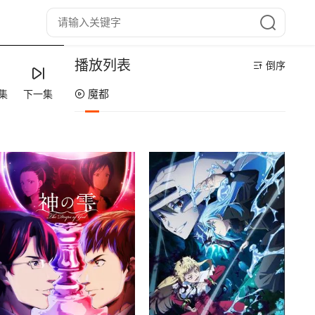
播放列表
倒序
魔都
集
下一集
第16集
第15集
第14集
第13集
第12集
第11集
第10集
第9集
第8集
第7集