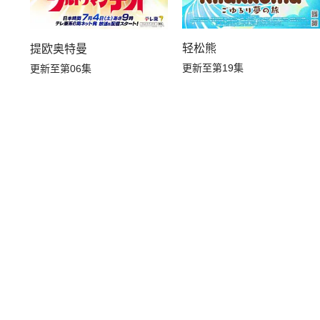
轻松熊
提欧奥特曼
更新至第19集
更新至第06集