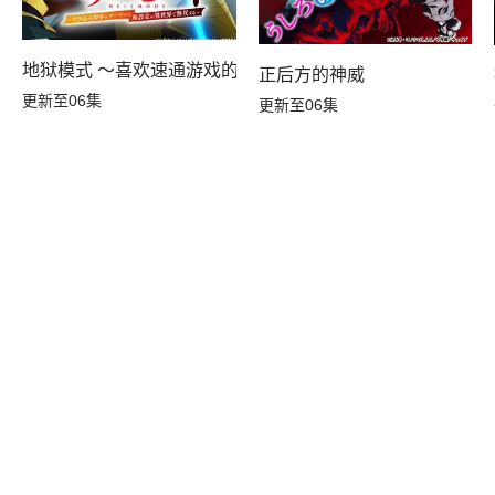
地狱模式 ～喜欢速通游戏的玩家在废设定异世界无双～第2
正后方的神威
更新至06集
更新至06集