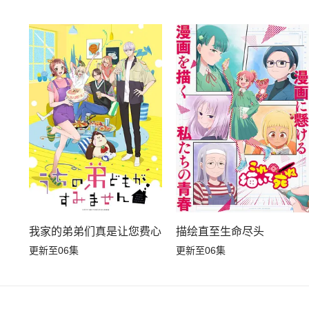
我家的弟弟们真是让您费心了
描绘直至生命尽头
更新至06集
更新至06集