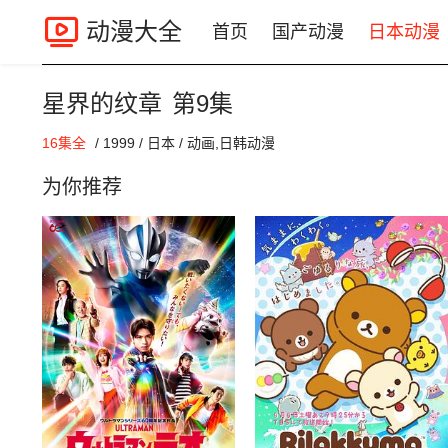
动漫大全
首页
国产动漫
日本动漫
星界的纹章
第9集
00:00 / 26:52
16集全
/
1999
/
日本
/
动画,日韩动漫
为你推荐