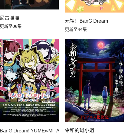
第6集
第5集
尼古喵喵
元祖！BanG Dream
第4集
第3集
更新至06集
更新至44集
第2集
第1集
令和的斑小姐
BanG Dream! YUME∞MITA