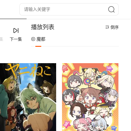
播放列表
倒序
魔都
集
下一集
第16集
第15集
第14集
第13集
第12集
第11集
第10集
第9集
第8集
第7集