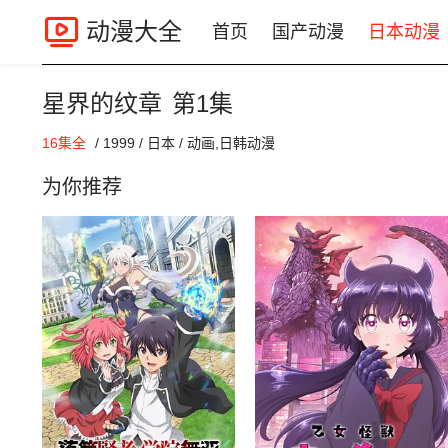
动漫大全
首页
国产动漫
日本动漫
星界的纹章
第1集
00:00 / 27:17
16集全
/
1999
/
日本
/
动画,日韩动漫
为你推荐