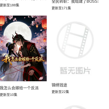
全民转职：我组建了BOSS军团
更新至188集
更新至171集
锦绣钱途
我怎么会嫁给一个反派
更新至22集
更新至10集