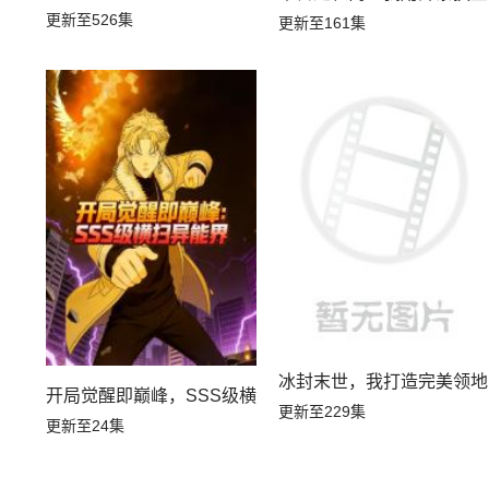
更新至526集
更新至161集
冰封末世，我打造完美领地
开局觉醒即巅峰，SSS级横扫异能界！
更新至229集
更新至24集