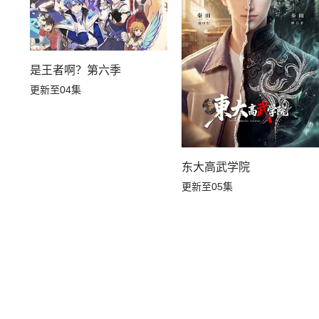
是王者啊？第六季
更新至04集
东大高武学院
更新至05集