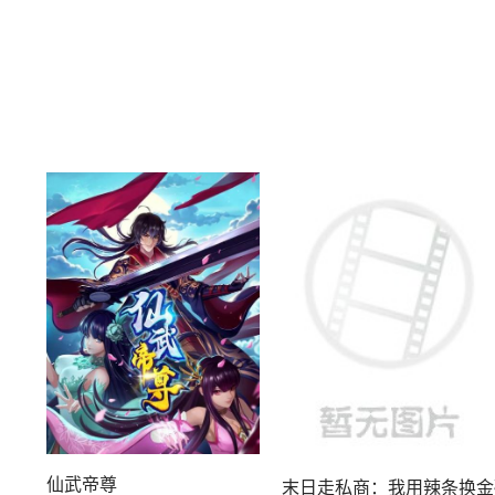
仙武帝尊
末日走私商：我用辣条换金