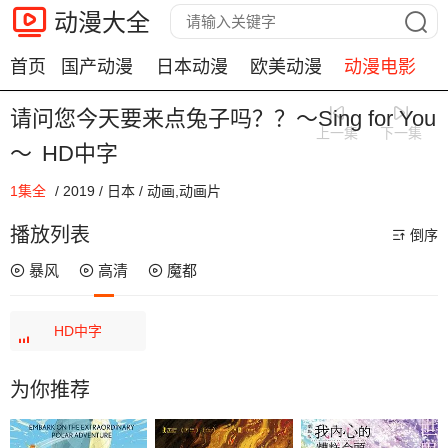
动漫大全
首页
国产动漫
日本动漫
欧美动漫
动漫电影
请问您今天要来点兔子吗？？～Sing for You
上一集
下一集
～
HD中字
00:00 / 00:00
1集全
/
2019
/
日本
/
动画,动画片
播放列表
倒序
暴风
高清
魔都
HD中字
为你推荐