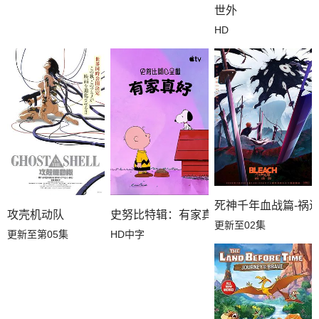
世外
HD
死神千年血战篇-祸进
攻壳机动队
史努比特辑：有家真好
更新至02集
更新至第05集
HD中字