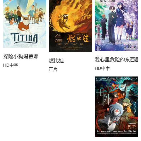
探险小狗媞蒂娜
我心里危险的东西剧
燃比娃
HD中字
HD中字
正片