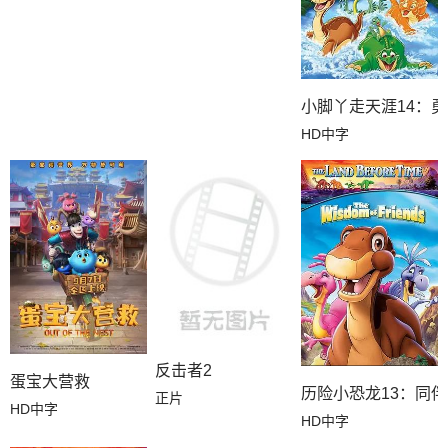
小脚丫走天涯14：
HD中字
反击者2
蛋宝大营救
历险小恐龙13：同
正片
HD中字
HD中字