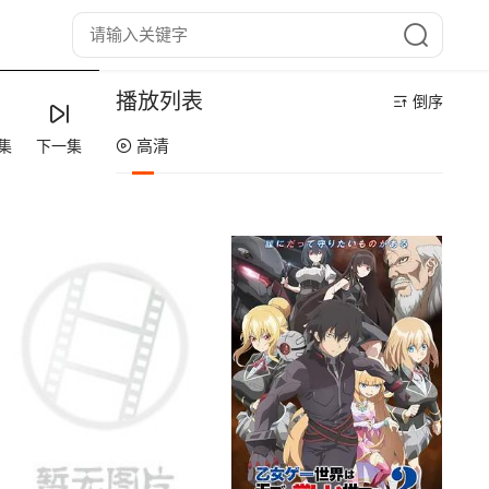
播放列表
倒序
高清
集
下一集
第13集
第12集
第11集
第10集
第09集
第08集
第07集
第06集
第05集
第04集