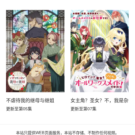
不虐待我的继母与继姐
女主角？圣女？不，我是杂役
更新至第05集
更新至第07集
本站只提供WEB页面服务，本站不存储、不制作任何视频。