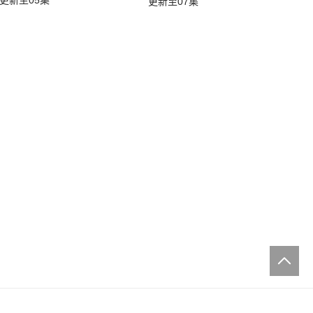
更新至07集
女仆（自豪）！