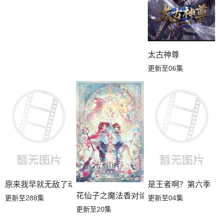
太古神尊
更新至06集
原来我早就无敌了动态漫
是王者啊？第六季
花仙子之魔法香对论
更新至288集
更新至04集
更新至20集