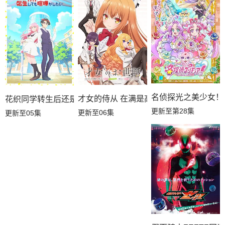
第4集
第3集
第2集
第1集
名侦探光之美少女！
才女的侍从 在满是高岭之花的贵族学校
花织同学转生后还是想干架
更新至第28集
更新至06集
更新至05集