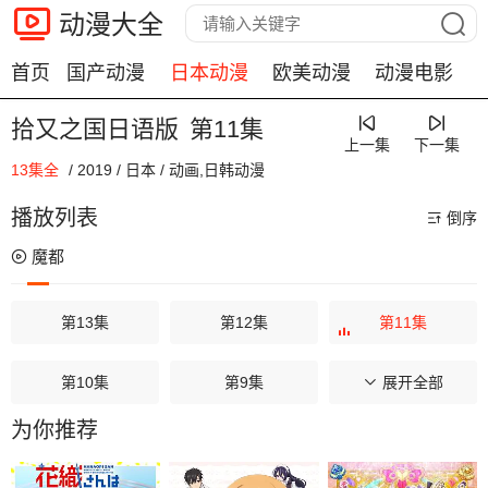
动漫大全
首页
国产动漫
日本动漫
欧美动漫
动漫电影
拾又之国日语版
第11集
上一集
下一集
13集全
/
2019
/
日本
/
动画,日韩动漫
00:00 / 25:25
播放列表
倒序
魔都
第13集
第12集
第11集
第10集
第9集
展开全部
第8集
为你推荐
第7集
第6集
第5集