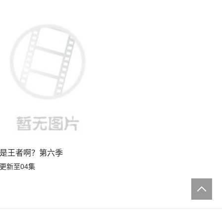
是王者啊？第六季
更新至04集