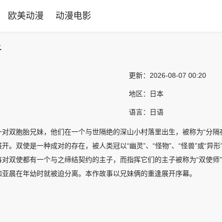
欧美动漫
动漫电影
者
更新：
2026-08-07 00:20
地区：
日本
语言：
日语
一对双胞胎兄妹，他们在一个与世隔绝的深山小村落里出生，被称为“分隔
开。双使是一种成对的存在，被人类冠以“幽灵”、“怪物”、“怪兽”或“
每对双使都有一个与之缔结契约的主子，而指挥它们的主子被称为“双使师
和亚晨在年幼时就被迫分离。本作故事以兄妹俩的重逢展开序幕。