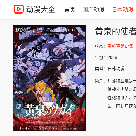
动漫大全
首页
国产动漫
日本动漫
黄泉的使
状态：
更新至第17集
年份：
2026
类型：
日韩动漫
简介：
月落和亚晨是
使战斗也随之展
性格和能力。
量，因此月落