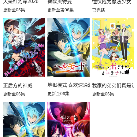
提欧奥特曼
天是红河岸2026
憧憬成为魔法少女
更新至第06集
更新至05集
已完结
地狱模式 喜欢速通游戏的玩家在废设定
正后方的神威
我家的弟弟们真是让
更新至06集
更新至06集
更新至06集