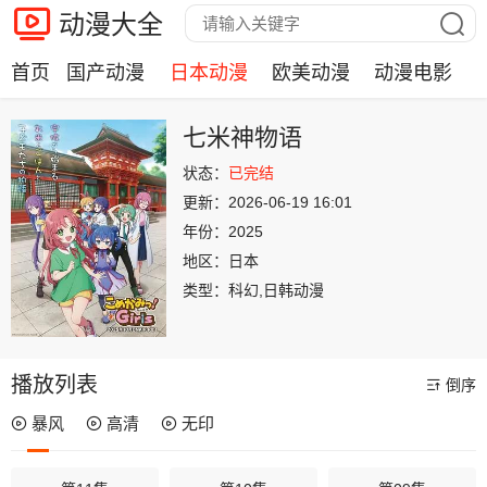
动漫大全
首页
国产动漫
日本动漫
欧美动漫
动漫电影
七米神物语
状态：
已完结
更新：
2026-06-19 16:01
年份：
2025
地区：
日本
类型：
科幻,日韩动漫
播放列表
倒序
暴风
高清
无印