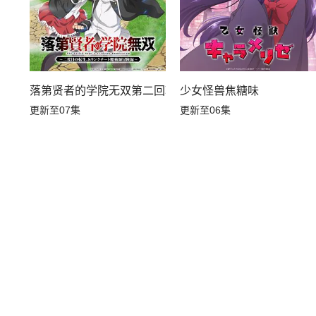
落第贤者的学院无双第二回转生，S等级作弊魔术师冒险
少女怪兽焦糖味
更新至07集
更新至06集