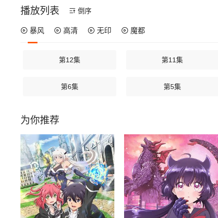
播放列表
倒序
暴风
高清
无印
魔都
第12集
第11集
第6集
第5集
为你推荐