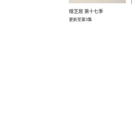
暗芝居 第十七季
更新至第3集