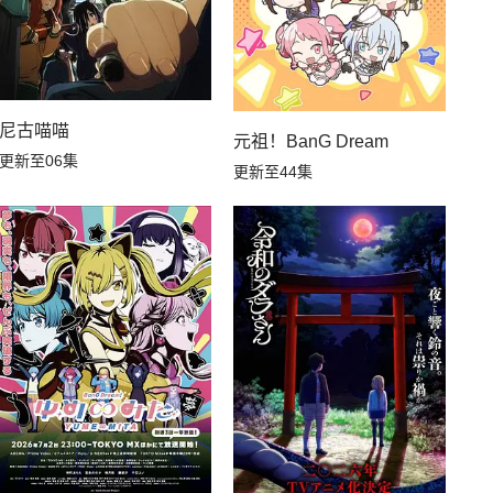
尼古喵喵
元祖！BanG Dream
更新至06集
更新至44集