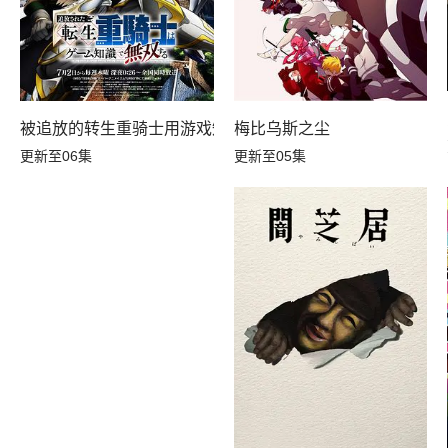
记
梅比乌斯之尘
被追放的转生重骑士用游戏知识开无双
更新至05集
更新至06集