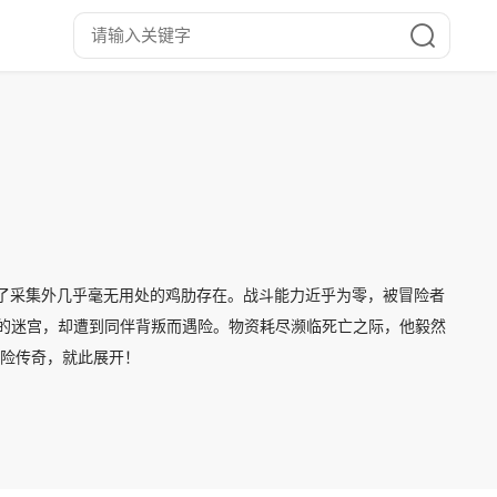
除了采集外几乎毫无用处的鸡肋存在。战斗能力近乎为零，被冒险者
新的迷宫，却遭到同伴背叛而遇险。物资耗尽濒临死亡之际，他毅然
冒险传奇，就此展开！