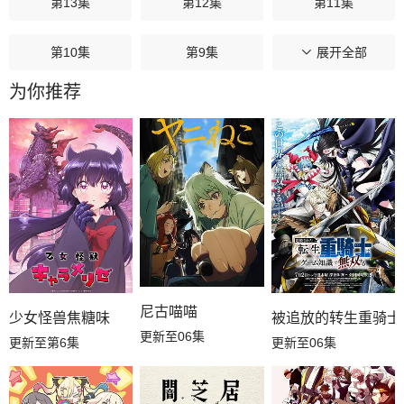
第13集
第12集
第11集
第10集
第9集
展开全部
第8集
为你推荐
第7集
第6集
第5集
第4集
第3集
第2集
第1集
尼古喵喵
少女怪兽焦糖味
被追放的转生重骑士
更新至06集
更新至第6集
更新至06集