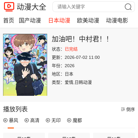
动漫大全
首页
国产动漫
日本动漫
欧美动漫
动漫电影
加油吧！中村君！！
状态：
已完结
更新：
2026-07-02 11:00
年份：
2026
地区：
日本
类型：
爱情,日韩动漫
播放列表
倒序
暴风
高清
无印
魔都