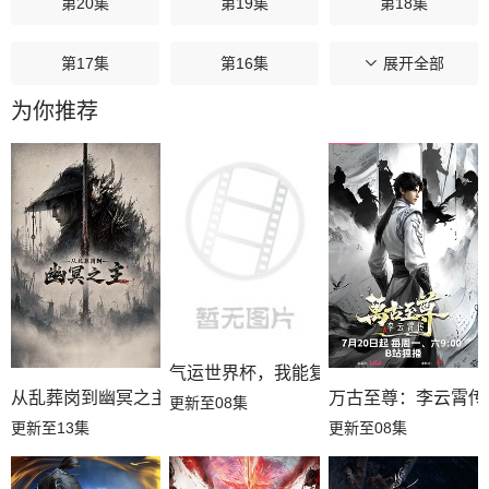
第20集
第19集
第18集
第17集
第16集
第15集
展开全部
为你推荐
第14集
第13集
第12集
第11集
第10集
第09集
第08集
第07集
第06集
第05集
第04集
第03集
第02集
第01集
气运世界杯，我能复制所有球星技能
从乱葬岗到幽冥之主
万古至尊：李云霄传
更新至08集
更新至13集
更新至08集