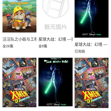
汪汪队之小砾与工程家族第三季国语
星球大战：幻境 —第九个绝地武士
星球大战：幻境 — 
全26集
全8集
已完结