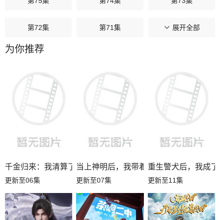
第75集
第74集
第73集
第72集
第71集
第70集
展开全部
为你推荐
第69集
第68集
第67集
第66集
第65集
第64集
第63集
第62集
第61集
第60集
第59集
第58集
第57集
第56集
第55集
千金归来：我清算了枕边人
当上神明后，我带着信徒干翻了废土
重生警犬后，我成了
更新至06集
更新至07集
更新至11集
第54集
第53集
第52集
第51集
第50集
第49集