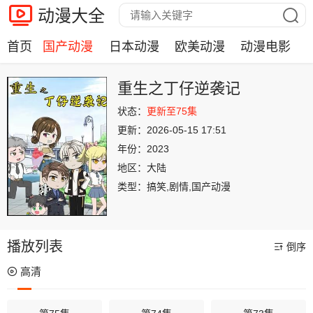
动漫大全
首页
国产动漫
日本动漫
欧美动漫
动漫电影
重生之丁仔逆袭记
状态：
更新至75集
更新：
2026-05-15 17:51
年份：
2023
地区：
大陆
类型：
搞笑,剧情,国产动漫
播放列表
倒序
高清