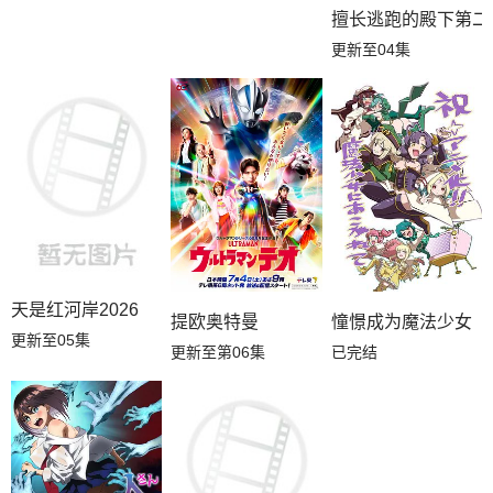
擅长逃跑的殿下第二
更新至04集
天是红河岸2026
提欧奥特曼
憧憬成为魔法少女
更新至05集
更新至第06集
已完结