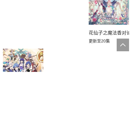
花仙子之魔法香对论
更新至20集
是王者啊？第六季
更新至04集
本站只提供WEB页面服务，本站不存储、不制作任何视频。
动漫大全,动漫在线观看,动漫免费观看,热门动漫,高清动漫
www.ffv5.com
联系邮箱：helpweb#163.com
网站地图