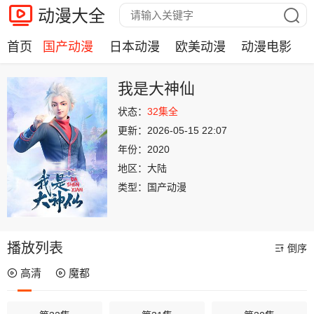
动漫大全
首页
国产动漫
日本动漫
欧美动漫
动漫电影
我是大神仙
状态：
32集全
更新：
2026-05-15 22:07
年份：
2020
地区：
大陆
类型：
国产动漫
播放列表
倒序
高清
魔都