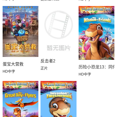
反击者2
蛋宝大营救
历险小恐龙13：同
正片
HD中字
HD中字