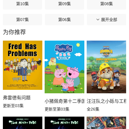
第10集
第09集
第08集
第07集
第06集
第05集
展开全部
为你推荐
第04集
第03集
第02集
第01集
弗雷德有问题
小猪佩奇第十二季国语
汪汪队之小砾与工程
更新至03集
更新至第03集
全26集