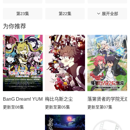
第23集
第22集
第21集
展开全部
为你推荐
第20集
第19集
第18集
第17集
第16集
第15集
第14集
第13集
第12集
第11集
第10集
第9集
第8集
第7集
第6集
梅比乌斯之尘
落第贤者的学院无双
BanG Dream! YUME∞MITA
更新至第05集
更新至第07集
更新至08集
第5集
第4集
第3集
第2集
第1集