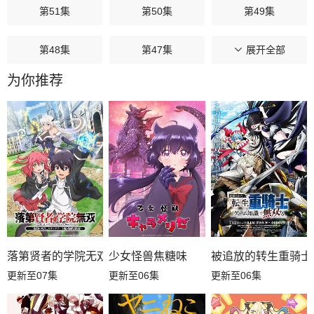
第51集
第50集
第49集
第48集
第47集
第46集
展开全部
为你推荐
第45集
第44集
第43集
第42集
第41集
第40集
第39集
第38集
第37集
第36集
第35集
第34集
第33集
第32集
第31集
落第贤者的学院无双第二回转生，S等级作弊魔术师冒险记
少女怪兽焦糖味
被追放的转生重骑士
更新至07集
更新至06集
更新至06集
第30集
第29集
第28集