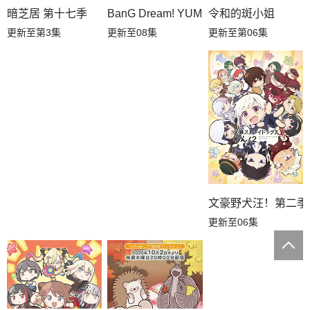
暗芝居 第十七季
令和的斑小姐
BanG Dream! YUME∞MITA
更新至第3集
更新至第06集
更新至08集
文豪野犬汪！第二季
更新至06集