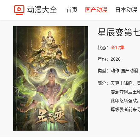
动漫大全
首页
国产动漫
日本动漫
星辰变第
状态：
全12集
年份：
2026
类型：
动作,国产动漫
简介：
天尊山降临，灵
姜澜夺得后土
此印怒斩强敌
尊级强者前来