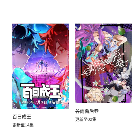
谷雨街后巷
百日成王
更新至02集
更新至14集