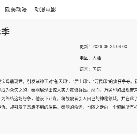
欧美动漫
动漫电影
七季
更新：
2026-05-24 04:00
地区：
大陆
语言：
国语
宝母鼎现世，引发诸神王对“苍天印”、“后土印”、“万民印”的疯狂争
印成为众矢之的，秦羽展现出惊人实力震慑群雄。然而，万民印的出现带
。为终结这场纷争，他设下计谋，将觊觎者引入自己的神秘领域，并在此
寻仇，却引发了意想不到的后果。秦羽的命运，也随之走向一个超越所有