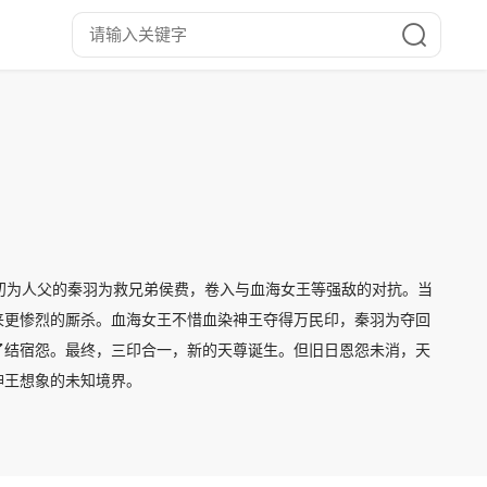
夺。初为人父的秦羽为救兄弟侯费，卷入与血海女王等强敌的对抗。当
来更惨烈的厮杀。血海女王不惜血染神王夺得万民印，秦羽为夺回
了结宿怨。最终，三印合一，新的天尊诞生。但旧日恩怨未消，天
神王想象的未知境界。