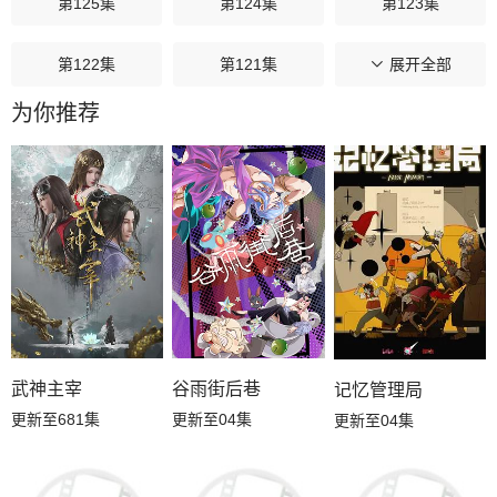
第125集
第124集
第123集
第122集
第121集
第120集
展开全部
为你推荐
第119集
第118集
第117集
第116集
第115集
第114集
第113集
第112集
第111集
第110集
第109集
第108集
第107集
第106集
第105集
武神主宰
谷雨街后巷
记忆管理局
更新至681集
更新至04集
更新至04集
第104集
第103集
第102集
第101集
第100集
第99集