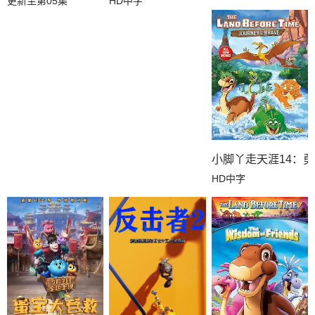
更新至第05集
HD中字
小脚丫走天涯14：
HD中字