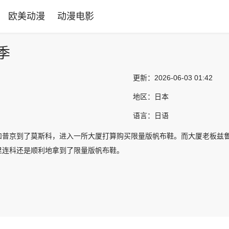
欧美动漫
动漫电影
季
更新：
2026-06-03 01:42
地区：
日本
语言：
日语
和普京到了莫斯科，进入一所大厦打算购买限量版帆布鞋。而大厦老板兹
里连科还是顺利地拿到了限量版帆布鞋。