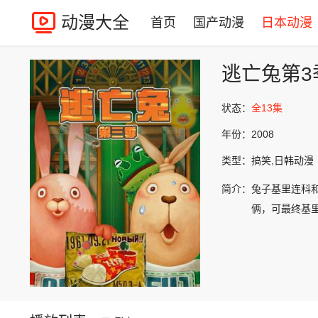
动漫大全
首页
国产动漫
日本动漫
逃亡兔第3
状态：
全13集
年份：
2008
类型：
搞笑,日韩动漫
简介：
兔子基里连科
俩，可最终基