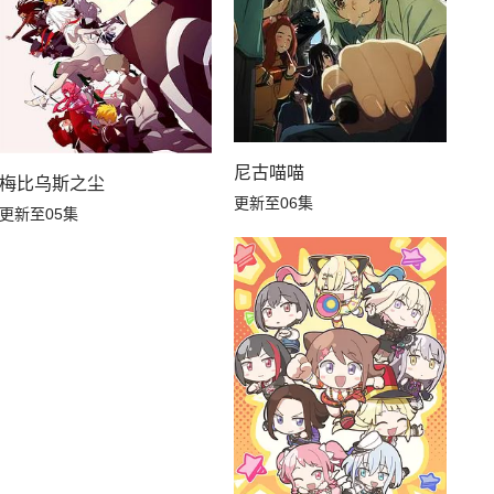
尼古喵喵
梅比乌斯之尘
识开无双
更新至06集
更新至05集