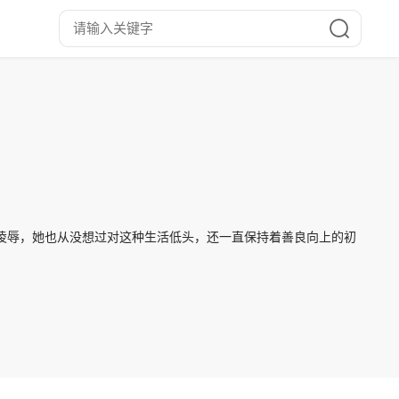
凌辱，她也从没想过对这种生活低头，还一直保持着善良向上的初