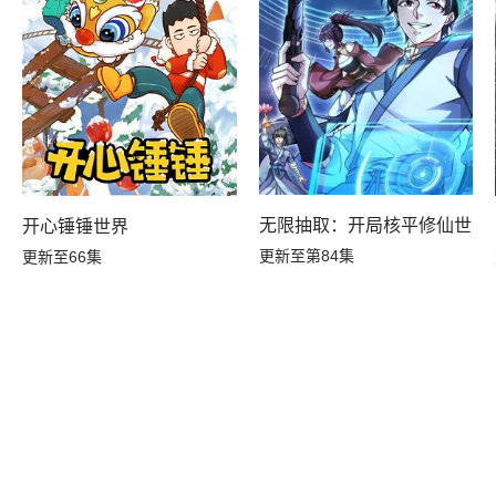
无限抽取：开局核平修仙世界
开心锤锤世界
更新至第84集
更新至66集