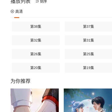
播放列表
倒序
高清
第38集
第37集
第32集
第31集
第26集
第25集
第20集
第19集
为你推荐
第14集
第13集
第08集
第07集
第02集
第01集