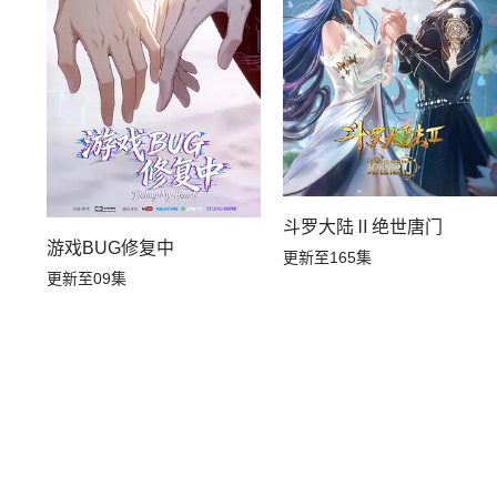
斗罗大陆Ⅱ绝世唐门
游戏BUG修复中
更新至165集
更新至09集