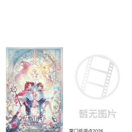
掌门低调点2026