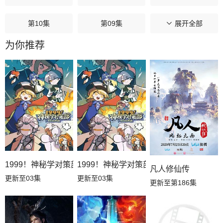
第10集
第09集
第08集
展开全部
为你推荐
第07集
第06集
第05集
第04集
第03集
第02集
第01集
1999！神秘学对策部国语
1999！神秘学对策部英语
凡人修仙传
更新至03集
更新至03集
更新至第186集