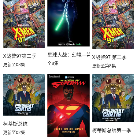
星球大战：幻境—第九个绝地武士
X战警97第二季
X战警97 第二季
全8集
更新至08集
更新至第8集
柯蒂斯总统
柯蒂斯总统第一季
更新至02集