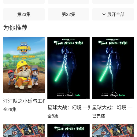
第23集
第22集
第21集
展开全部
为你推荐
第20集
第19集
第18集
第17集
第16集
第15集
第14集
第13集
第12集
第11集
第10集
第09集
第08集
第07集
第06集
汪汪队之小砾与工程家族第三季国语
星球大战：幻境 —第九个绝地武士
星球大战：幻境 — 
全26集
第05集
第04集
第03集
全8集
已完结
第02集
第01集