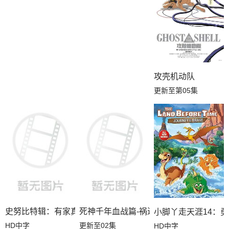
攻壳机动队
更新至第05集
史努比特辑：有家真好
死神千年血战篇-祸进谭-
小脚丫走天涯14：
HD中字
更新至02集
HD中字