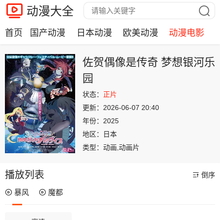
动漫大全
首页
国产动漫
日本动漫
欧美动漫
动漫电影
佐贺偶像是传奇 梦想银河乐
园
状态：
正片
更新：
2026-06-07 20:40
年份：
2025
地区：
日本
类型：
动画,动画片
播放列表
倒序
暴风
魔都