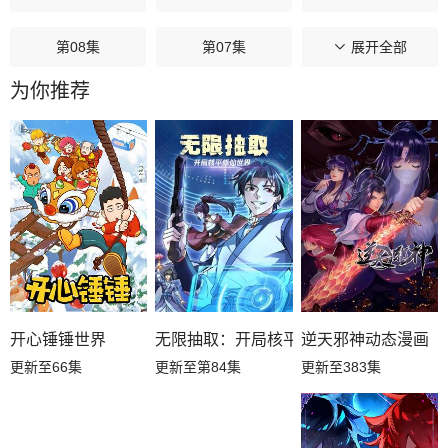
第08集
第07集
第06集
展开全部
为你推荐
第05集
第04集
第03集
第02集
第01集
逆天邪神动态漫画
无限抽取：开局核平修仙世界动态漫画
开心锤锤世界
更新至383集
更新至第84集
更新至66集