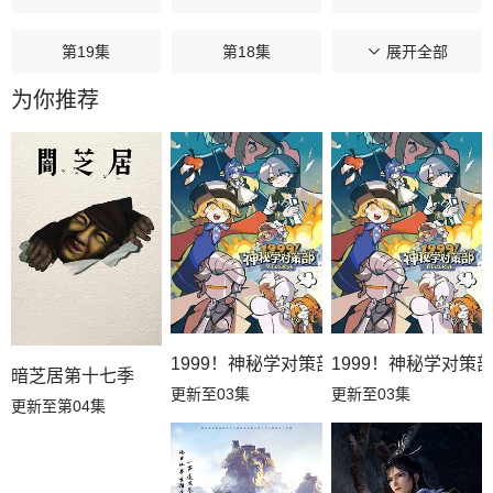
第19集
第18集
第17集
展开全部
为你推荐
第16集
第15集
第14集
第13集
第12集
第11集
第10集
第09集
第08集
第07集
第06集
第05集
第04集
第03集
第02集
1999！神秘学对策部国语
1999！神秘学对策
暗芝居第十七季
更新至03集
更新至03集
更新至第04集
第01集