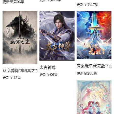
更新至第06集
更新至第17集
原来我早就无敌了动
太古神尊
从乱葬岗到幽冥之主
更新至288集
更新至06集
更新至12集