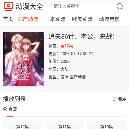
动漫大全
首页
国产动漫
日本动漫
欧美动漫
动漫电影
追夫36计：老公，来战！
状态：
全12集
更新：
2026-05-17 00:21
年份：
2020
地区：
大陆
类型：
爱情,国产动漫
播放列表
倒序
高清
第12集
第11集
第10集