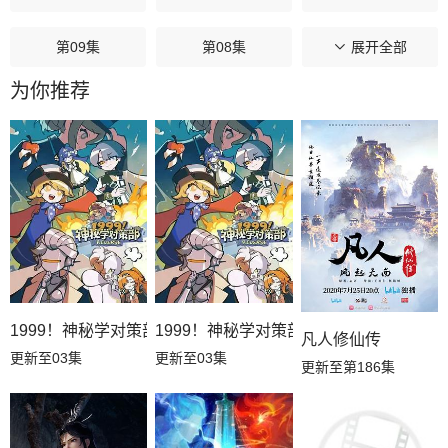
第09集
第08集
第07集
展开全部
为你推荐
第06集
第05集
第04集
第03集
第02集
第01集
1999！神秘学对策部国语
1999！神秘学对策部英语
凡人修仙传
更新至03集
更新至03集
更新至第186集