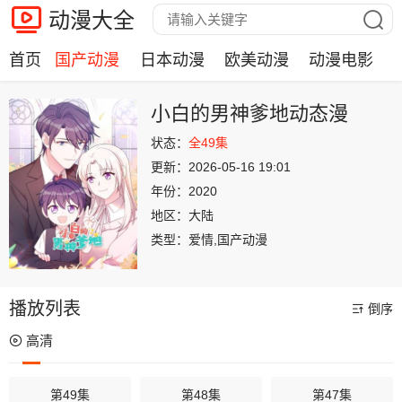
动漫大全
首页
国产动漫
日本动漫
欧美动漫
动漫电影
小白的男神爹地动态漫
状态：
全49集
更新：
2026-05-16 19:01
年份：
2020
地区：
大陆
类型：
爱情,国产动漫
播放列表
倒序
高清
第49集
第48集
第47集