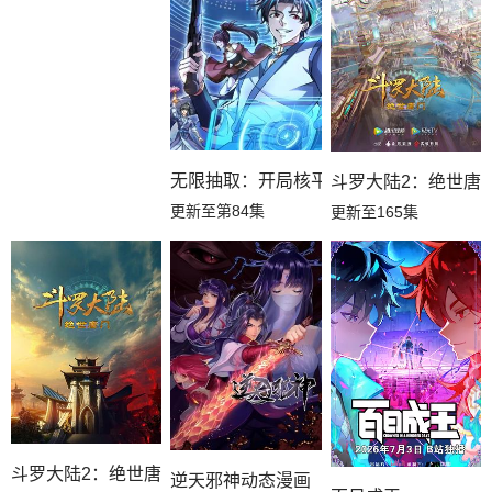
第22集
第21集
第20集
第19集
第18集
第17集
第16集
第15集
第14集
无限抽取：开局核平修仙世界动态漫画
斗罗大陆2：绝世唐
更新至第84集
更新至165集
第13集
第12集
第11集
第10集
第09集
第08集
第07集
第06集
第05集
第04集
第03集
第02集
第01集
斗罗大陆2：绝世唐门2023
逆天邪神动态漫画