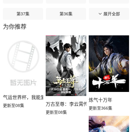
第37集
第36集
第35集
展开全部
为你推荐
第34集
第33集
第32集
第31集
第30集
第29集
第28集
第27集
第26集
第25集
第24集
第23集
第22集
第21集
第20集
气运世界杯，我能复制所有球星技能
炼气十万年
万古至尊：李云霄传
更新至08集
更新至366集
第19集
第18集
第17集
更新至08集
第16集
第15集
第14集