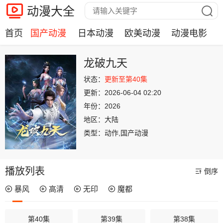
动漫大全
首页
国产动漫
日本动漫
欧美动漫
动漫电影
龙破九天
状态：
更新至第40集
更新：
2026-06-04 02:20
年份：
2026
地区：
大陆
类型：
动作,国产动漫
播放列表
倒序
暴风
高清
无印
魔都
第40集
第39集
第38集