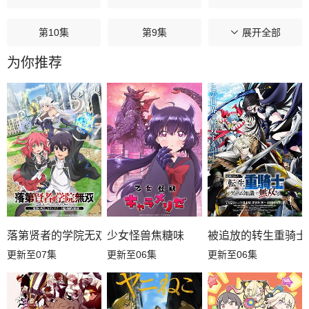
第10集
第9集
展开全部
第8集
为你推荐
第7集
第6集
第5集
第4集
第3集
第2集
第1集
落第贤者的学院无双第二回转生，S等级作弊魔术师冒险记
少女怪兽焦糖味
被追放的转生重骑士
更新至07集
更新至06集
更新至06集