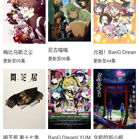
尼古喵喵
梅比乌斯之尘
元祖！BanG Dream
更新至06集
更新至05集
更新至44集
暗芝居 第十七季
令和的斑小姐
BanG Dream! YUME∞MITA