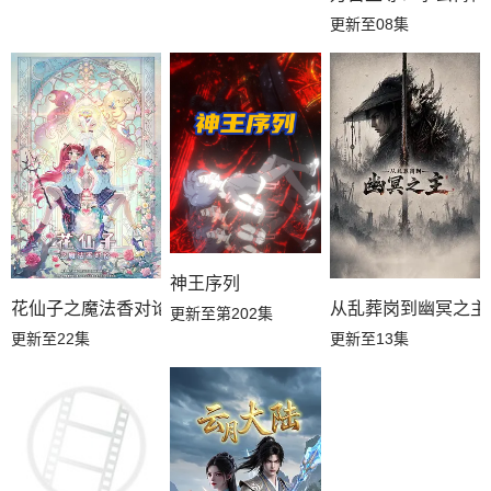
更新至08集
神王序列
花仙子之魔法香对论
从乱葬岗到幽冥之主
更新至第202集
更新至22集
更新至13集