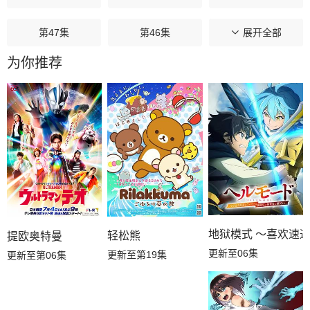
第47集
第46集
第45集
展开全部
为你推荐
第44集
第43集
第42集
第41集
第40集
第39集
第38集
第37集
第36集
第35集
第34集
第33集
第32集
第31集
第30集
地狱模式 ～喜欢速
轻松熊
提欧奥特曼
更新至06集
更新至第19集
更新至第06集
第29集
第28集
第27集
第26集
第25集
第24集