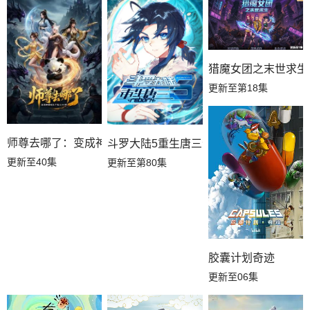
第77集
第76集
第75集
第74集
第73集
第72集
猎魔女团之末世求生
更新至第18集
第71集
第70集
第69集
第68集
第67集
第66集
师尊去哪了：变成神兽被五个徒儿rua秃
斗罗大陆5重生唐三动态漫画
更新至40集
更新至第80集
第65集
第64集
第63集
第62集
第61集
第60集
第59集
第58集
第57集
胶囊计划奇迹
更新至06集
第56集
第55集
第54集