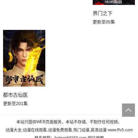
第29集
第28集
第27集
界门之下
更新至05集
第26集
第25集
第24集
第23集
第22集
第21集
第20集
第19集
第18集
第17集
第16集
第15集
第14集
第13集
第12集
都市古仙医
更新至201集
第11集
第10集
第9集
本站只提供WEB页面服务，本站不存储、不制作任何视频。
第8集
第7集
第6集
动漫大全,动漫在线观看,动漫免费观看,热门动漫,高清动漫
www.ffv5.com
联系邮箱：helpweb#163.com
网站地图