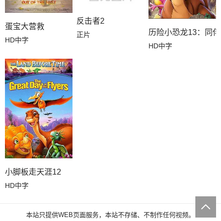
反击者2
蛋宝大营救
历险小恐龙13：同
正片
HD中字
HD中字
小脚板走天涯12
HD中字
本站只提供WEB页面服务，本站不存储、不制作任何视频。