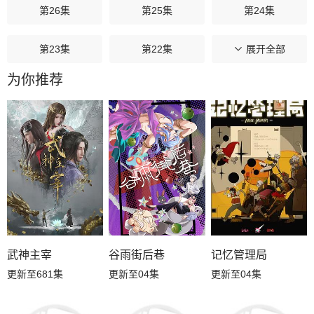
第26集
第25集
第24集
第23集
第22集
第21集
展开全部
为你推荐
第20集
第19集
第18集
第17集
第16集
第15集
第14集
第13集
第12集
第11集
第10集
第09集
第08集
第07集
第06集
武神主宰
谷雨街后巷
记忆管理局
更新至681集
更新至04集
更新至04集
第05集
第04集
第03集