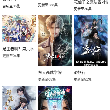
花仙子之魔法香对论
更新至288集
更新至06集
第103集
第102集
第101集
更新至20集
第100集
第99集
第98集
第97集
第96集
第95集
第94集
第93集
第92集
是王者啊？第六季
更新至04集
第91集
第90集
第89集
东大高武学院
盗妖行
第88集
第87集
第86集
更新至05集
更新至51集
第85集
第84集
第83集
第82集
第81集
第80集