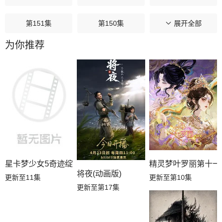
第151集
第150集
第149集
展开全部
为你推荐
第148集
第147集
第146集
第145集
第144集
第143集
第142集
第141集
第140集
第139集
第138集
第137集
第136集
第135集
第134集
星卡梦少女5奇迹绽放
精灵梦叶罗丽第十一
将夜(动画版)
更新至11集
更新至第10集
第133集
第132集
第131集
更新至第17集
第130集
第129集
第128集