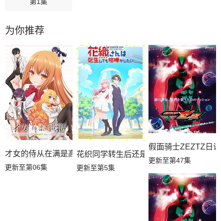
第1集
为你推荐
假面骑士ZEZTZ日语
才女的侍从在满是高岭之花的贵族学校暗中照顾（毫无生活自
花织同学转生后还是想干架
更新至第47集
更新至第06集
更新至第5集