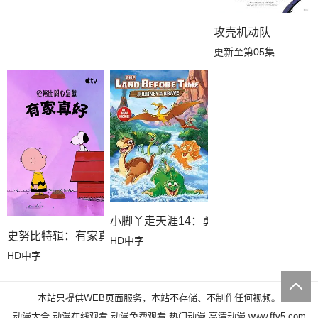
攻壳机动队
更新至第05集
小脚丫走天涯14：勇者之旅
史努比特辑：有家真好
HD中字
HD中字
本站只提供WEB页面服务，本站不存储、不制作任何视频。
动漫大全,动漫在线观看,动漫免费观看,热门动漫,高清动漫
www.ffv5.com