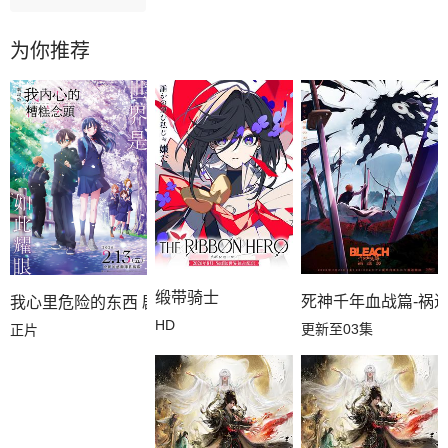
为你推荐
缎带骑士
死神千年血战篇-祸进
我心里危险的东西 剧场版
HD
更新至03集
正片