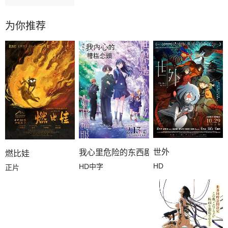
为你推荐
世外
我心里危险的东西剧场版
燃比娃
HD
HD中字
正片