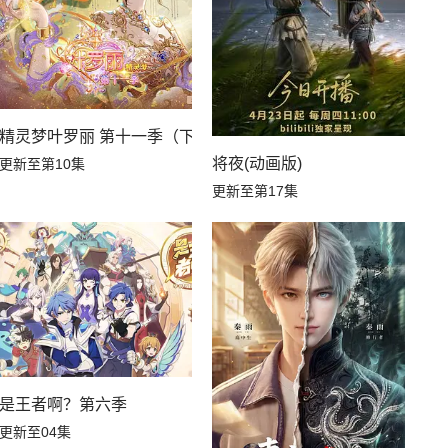
精灵梦叶罗丽 第十一季（下）
将夜(动画版)
更新至第10集
更新至第17集
是王者啊？第六季
更新至04集