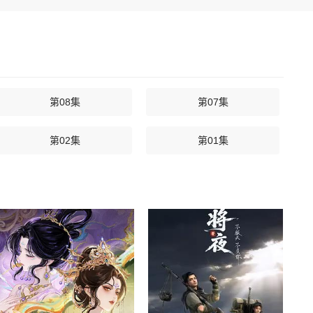
第08集
第07集
第02集
第01集