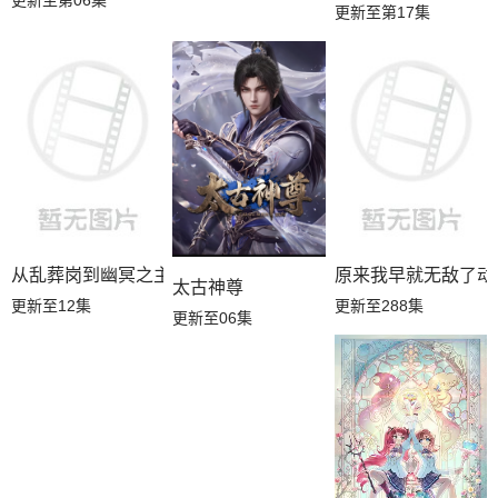
更新至第06集
更新至第17集
第42集
第41集
第40集
第39集
第38集
第37集
第36集
第35集
第34集
第33集
第32集
第31集
从乱葬岗到幽冥之主
原来我早就无敌了动
第30集
第29集
第28集
太古神尊
更新至12集
更新至288集
更新至06集
第27集
第26集
第25集
第24集
第23集
第22集
第21集
第20集
第19集