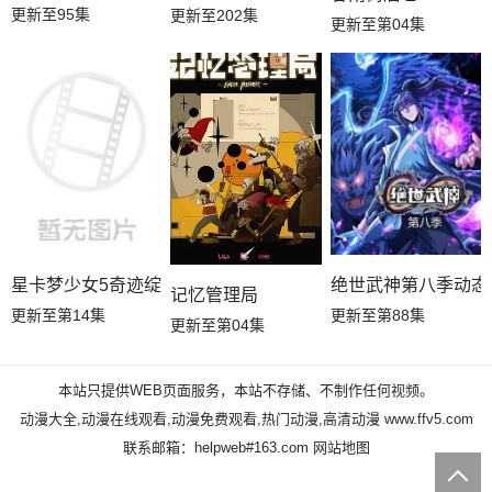
更新至95集
更新至202集
更新至第04集
第110集
第109集
第108集
第107集
第106集
第105集
第104集
第103集
第102集
第101集
第100集
第99集
第98集
第97集
第96集
星卡梦少女5奇迹绽放
绝世武神第八季动态
记忆管理局
更新至第14集
更新至第88集
更新至第04集
第95集
第94集
第93集
本站只提供WEB页面服务，本站不存储、不制作任何视频。
第92集
第91集
第90集
动漫大全,动漫在线观看,动漫免费观看,热门动漫,高清动漫
www.ffv5.com
联系邮箱：helpweb#163.com
网站地图
第89集
第88集
第87集