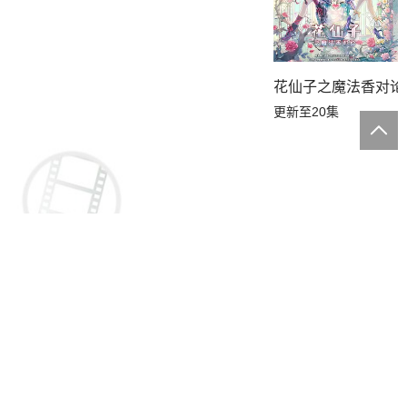
花仙子之魔法香对论
更新至20集
是王者啊？第六季
更新至04集
本站只提供WEB页面服务，本站不存储、不制作任何视频。