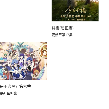
第141集
第140集
第135集
第134集
将夜(动画版)
更新至第17集
第129集
第128集
第123集
第122集
第117集
第116集
第111集
第110集
是王者啊？第六季
第105集
第104集
更新至04集
第99集
第98集