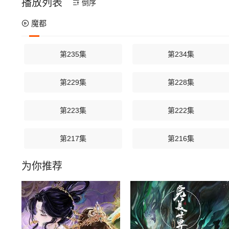
播放列表
倒序
魔都
第235集
第234集
第229集
第228集
第223集
第222集
第217集
第216集
为你推荐
第211集
第210集
第205集
第204集
第199集
第198集