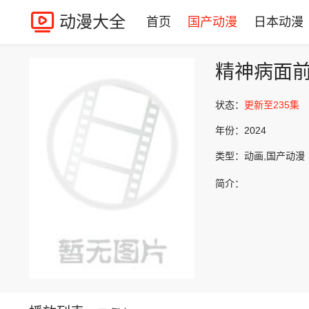
动漫大全
首页
国产动漫
日本动漫
精神病面
状态：
更新至235集
年份：
2024
类型：
动画,国产动漫
简介：