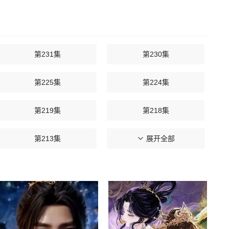
第231集
第230集
第225集
第224集
第219集
第218集
第213集
第212集
展开全部
第207集
第206集
第201集
第200集
第195集
第194集